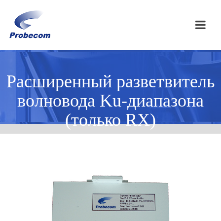
Расширенный разветвитель
волновода Ku-диапазона
(только RX)
домашняя страница / Расширенный разветвитель волновода Ku-
диапазона (только RX)