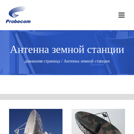
Антенна земной станции
домашняя страница / Антенна земной станции