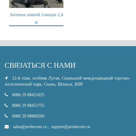
Антенна земной станции 2,4
м
СВЯЗАТЬСЯ С НАМИ
12-й этаж, особняк Луган, Сианьский международный торгово-
логистический парк, Сиань, Шэньси, КНР
0086 29 88451625
0086 29 88451755
0086 29 88860260
sales@probecom.cn
，
support@probecom.cn