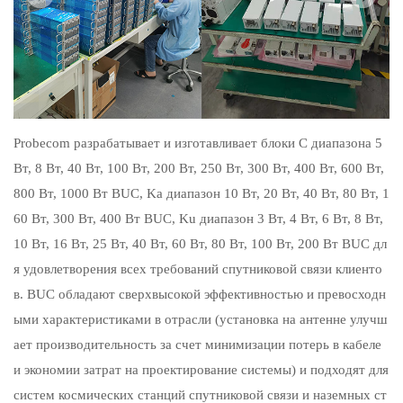
Probecom разрабатывает и изготавливает блоки C диапазона 5
Вт, 8 Вт, 40 Вт, 100 Вт, 200 Вт, 250 Вт, 300 Вт, 400 Вт, 600 Вт,
800 Вт, 1000 Вт BUC, Ka диапазон 10 Вт, 20 Вт, 40 Вт, 80 Вт, 1
60 Вт, 300 Вт, 400 Вт BUC, Ku диапазон 3 Вт, 4 Вт, 6 Вт, 8 Вт,
10 Вт, 16 Вт, 25 Вт, 40 Вт, 60 Вт, 80 Вт, 100 Вт, 200 Вт BUC дл
я удовлетворения всех требований спутниковой связи клиенто
в. BUC обладают сверхвысокой эффективностью и превосходн
ыми характеристиками в отрасли (установка на антенне улучш
ает производительность за счет минимизации потерь в кабеле
и экономии затрат на проектирование системы) и подходят для
систем космических станций спутниковой связи и наземных ст